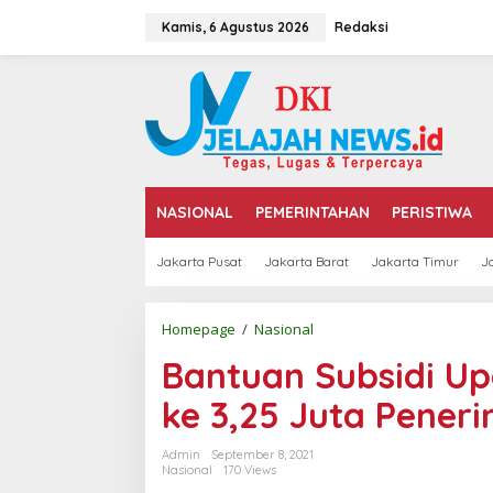
L
e
Kamis, 6 Agustus 2026
Redaksi
w
a
t
i
k
e
k
o
n
NASIONAL
PEMERINTAHAN
PERISTIWA
t
e
Jakarta Pusat
Jakarta Barat
Jakarta Timur
J
n
Homepage
/
Nasional
B
a
Bantuan Subsidi Up
n
t
ke 3,25 Juta Pener
u
a
n
Admin
September 8, 2021
S
Nasional
170 Views
u