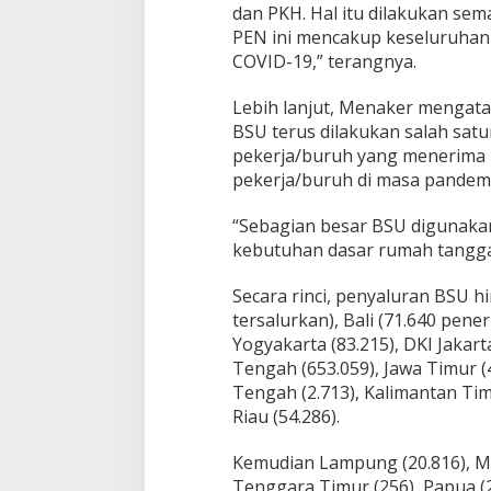
dan PKH. Hal itu dilakukan se
PEN ini mencakup keseluruha
COVID-19,” terangnya.
Lebih lanjut, Menaker mengat
BSU terus dilakukan salah sa
pekerja/buruh yang menerima 
pekerja/buruh di masa pandemi 
“Sebagian besar BSU digunak
kebutuhan dasar rumah tangga
Secara rinci, penyaluran BSU 
tersalurkan), Bali (71.640 pener
Yogyakarta (83.215), DKI Jakarta
Tengah (653.059), Jawa Timur (
Tengah (2.713), Kalimantan Tim
Riau (54.286).
Kemudian Lampung (20.816), Ma
Tenggara Timur (256), Papua (2.