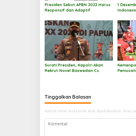
o
Presiden Sebut APBN 2022 Harus
1 Desemb
s
Responsif dan Adaptif
Indonesi
Saudi
Surati Presiden, Kapolri Akan
Kemenpo
Rekrut Novel Baswedan Cs
Pemusata
Olahraga 
Tinggalkan Balasan
Alamat email Anda tidak akan dipublikasikan.
Ruas ya