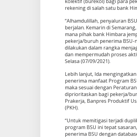
kolektif (burekol) bagi para p
rekening di salah satu bank Hi
“Alhamdulillah, penyaluran BSU
berjalan. Kemarin di Semarang,
mana pihak bank Himbara jem
pekerja/buruh penerima BSU-ny
dilakukan dalam rangka menjag
dan mempermudah proses aktivt
Selasa (07/09/2021).
Lebih lanjut, Ida mengingatkan
penerima manfaat Program BSU
maka sesuai dengan Peratura
diprioritaskan bagi pekerja/
Prakerja, Banpres Produktif 
(PKH).
“Untuk memitigasi terjadi dupl
program BSU ini tepat sasara
penerima BSU dengan databas