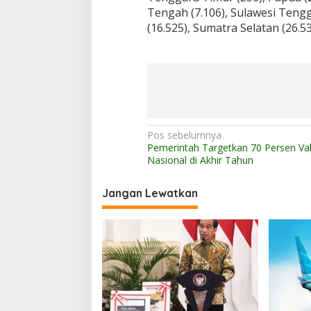
Tengah (7.106), Sulawesi Tengga
(16.525), Sumatra Selatan (26.53
N
Pos sebelumnya
Pemerintah Targetkan 70 Persen Vak
a
Nasional di Akhir Tahun
v
i
Jangan Lewatkan
g
a
s
i
p