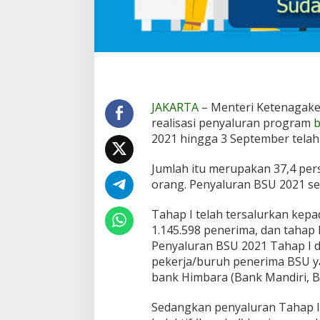
k
a
n
k
e
3
,
2
JAKARTA
– Menteri Ketenagake
5
realisasi penyaluran program
b
J
2021 hingga 3 September telah
u
t
a
Jumlah itu merupakan 37,4 pers
P
orang. Penyaluran BSU 2021 sen
e
n
Tahap I telah tersalurkan kepa
e
1.145.598 penerima, dan tahap 
r
i
Penyaluran BSU 2021 Tahap I d
m
pekerja/buruh penerima BSU ya
a
bank Himbara (Bank Mandiri, B
Sedangkan penyaluran Tahap I