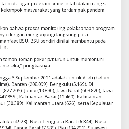
mata-mata agar program pemerintah dalam rangka
n kelompok masyarakat yang terdampak pandemi
akan bahwa proses monitoring pelaksanaan program
tunya dengan mengunjungi langsung para
manfaat BSU. BSU sendiri dinilai membantu pada
ini.
an teman-teman pekerja/buruh untuk memenuhi
 mereka,” pungkasnya.
hingga 3 September 2021 adalah: untuk Aceh (belum
ima), Banten (208.099), Bengkulu (5.169), DI
 (827.205), Jambi (13.830), Jawa Barat (608.820), Jawa
447.355), Kalimantan Barat (12.460), Kalimantan
ur (30.389), Kalimantan Utara (626), serta Kepulauan
luku (4.923), Nusa Tenggara Barat (6.844), Nusa
934), Papua Barat (7.585), Riau (34.791), Sulawesi