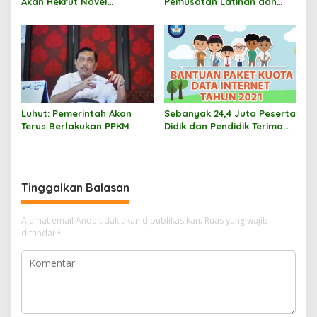
Akan Rekrut Novel
Pemusatan Latihan dan
Baswedan Cs
Olahraga Untuk Atlet
Disabilitas
Luhut: Pemerintah Akan
Sebanyak 24,4 Juta Peserta
Terus Berlakukan PPKM
Didik dan Pendidik Terima
Kuota Data Internet
Tinggalkan Balasan
Alamat email Anda tidak akan dipublikasikan.
Ruas yang wajib
ditandai
*