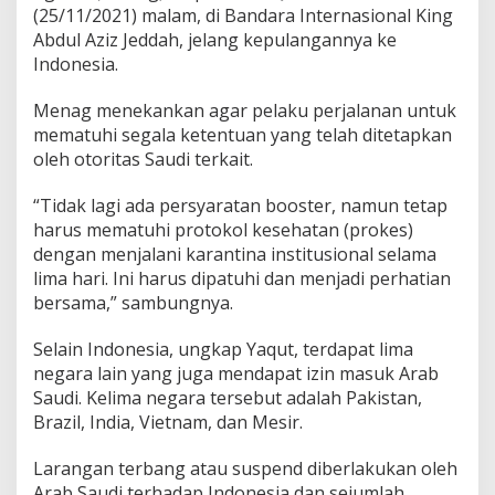
(25/11/2021) malam, di Bandara Internasional King
r
a
Abdul Aziz Jeddah, jelang kepulangannya ke
b
Indonesia.
S
a
Menag menekankan agar pelaku perjalanan untuk
u
mematuhi segala ketentuan yang telah ditetapkan
d
i
oleh otoritas Saudi terkait.
“Tidak lagi ada persyaratan booster, namun tetap
harus mematuhi protokol kesehatan (prokes)
dengan menjalani karantina institusional selama
lima hari. Ini harus dipatuhi dan menjadi perhatian
bersama,” sambungnya.
Selain Indonesia, ungkap Yaqut, terdapat lima
negara lain yang juga mendapat izin masuk Arab
Saudi. Kelima negara tersebut adalah Pakistan,
Brazil, India, Vietnam, dan Mesir.
Larangan terbang atau suspend diberlakukan oleh
Arab Saudi terhadap Indonesia dan sejumlah