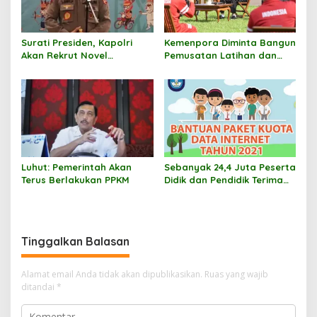
Surati Presiden, Kapolri
Kemenpora Diminta Bangun
Akan Rekrut Novel
Pemusatan Latihan dan
Baswedan Cs
Olahraga Untuk Atlet
Disabilitas
Luhut: Pemerintah Akan
Sebanyak 24,4 Juta Peserta
Terus Berlakukan PPKM
Didik dan Pendidik Terima
Kuota Data Internet
Tinggalkan Balasan
Alamat email Anda tidak akan dipublikasikan.
Ruas yang wajib
ditandai
*