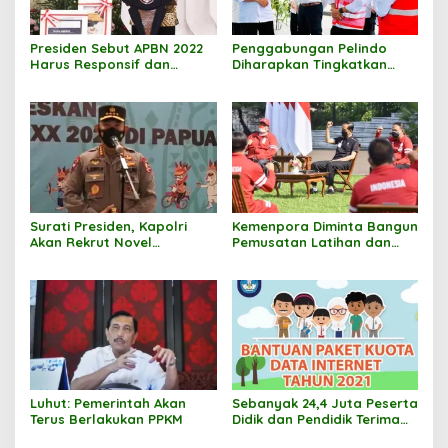
Presiden Sebut APBN 2022
Penggabungan Pelindo
Harus Responsif dan
Diharapkan Tingkatkan
Adaptif
Daya Saing
Surati Presiden, Kapolri
Kemenpora Diminta Bangun
Akan Rekrut Novel
Pemusatan Latihan dan
Baswedan Cs
Olahraga Untuk Atlet
Disabilitas
Luhut: Pemerintah Akan
Sebanyak 24,4 Juta Peserta
Terus Berlakukan PPKM
Didik dan Pendidik Terima
Kuota Data Internet