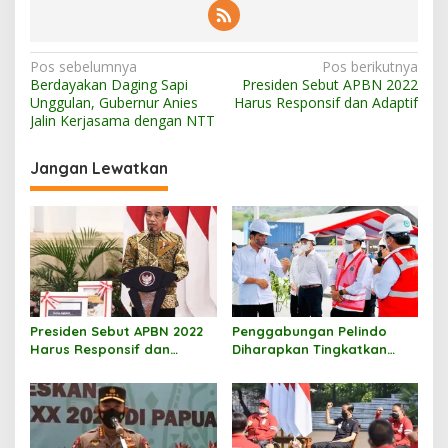
N
Pos sebelumnya
Pos berikutnya
Berdayakan Daging Sapi
Presiden Sebut APBN 2022
a
Unggulan, Gubernur Anies
Harus Responsif dan Adaptif
v
Jalin Kerjasama dengan NTT
i
Jangan Lewatkan
g
a
s
i
p
o
Presiden Sebut APBN 2022
Penggabungan Pelindo
s
Harus Responsif dan
Diharapkan Tingkatkan
Adaptif
Daya Saing