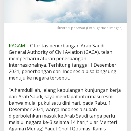
a
n
g
a
n
ilustrasi pesawat.(Foto: garuda images)
I
n
d
RAGAM
– Otoritas penerbangan Arab Saudi,
o
n
General Authority of Civil Aviation (GACA), telah
e
memperbarui aturan penerbangan
s
internasionalnya. Terhitung tanggal 1 Desember
i
2021, penerbangan dari Indonesia bisa langsung
a
L
menuju ke negara tersebut.
a
n
“Alhamdulillah, jelang kepulangan kunjungan kerja
g
dari Arab Saudi, saya mendapat informasi resmi
s
bahwa mulai pukul satu dini hari, pada Rabu, 1
u
n
Desember 2021, warga Indonesia sudah
g
diperbolehkan masuk ke Arab Saudi tanpa perlu
k
melalui negara ke-3 selama 14 hari,” ujar Menteri
e
Agama (Menag) Yaqut Cholil Qoumas, Kamis
A