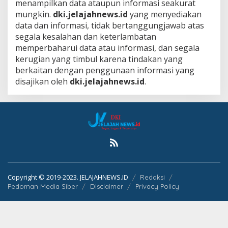
menampilkan data ataupun informasi seakurat
M
I
mungkin.
dki.jelajahnews.id
yang menyediakan
N
data dan informasi, tidak bertanggungjawab atas
segala kesalahan dan keterlambatan
memperbaharui data atau informasi, dan segala
kerugian yang timbul karena tindakan yang
berkaitan dengan penggunaan informasi yang
disajikan oleh
dki.jelajahnews.id
.
Copyright © 2019-2023. JELAJAHNEWS.ID
Redaksi
Pedoman Media Siber
Disclaimer
Privacy Policy