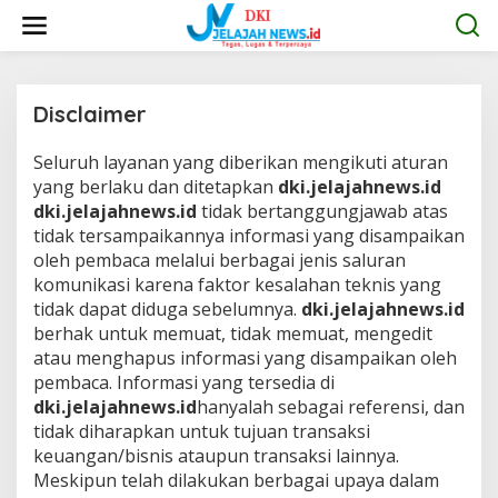
L
e
w
a
t
i
Disclaimer
k
e
Seluruh layanan yang diberikan mengikuti aturan
|
k
S
yang berlaku dan ditetapkan
dki.jelajahnews.id
o
E
n
dki.jelajahnews.id
tidak bertanggungjawab atas
P
T
t
tidak tersampaikannya informasi yang disampaikan
E
e
oleh pembaca melalui berbagai jenis saluran
M
n
B
komunikasi karena faktor kesalahan teknis yang
E
R
tidak dapat diduga sebelumnya.
dki.jelajahnews.id
6
berhak untuk memuat, tidak memuat, mengedit
,
2
atau menghapus informasi yang disampaikan oleh
0
pembaca.
Informasi yang tersedia di
2
1
dki.jelajahnews.id
hanyalah sebagai referensi, dan
O
tidak diharapkan untuk tujuan transaksi
L
E
keuangan/bisnis ataupun transaksi lainnya.
H
A
Meskipun telah dilakukan berbagai upaya dalam
D